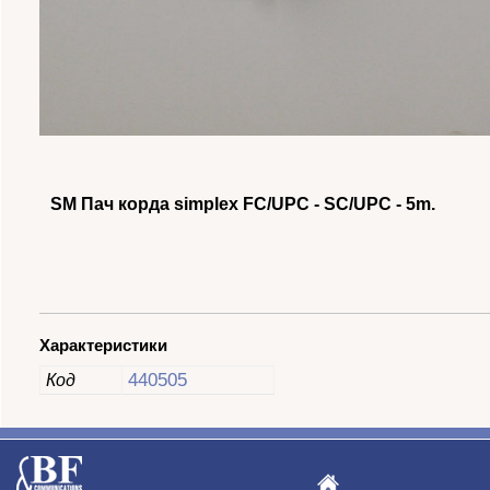
SM Пач корда simplex FC/UPC - SC/UPC - 5m.
Характеристики
440505
Код
БОРЕК
БОРЕК