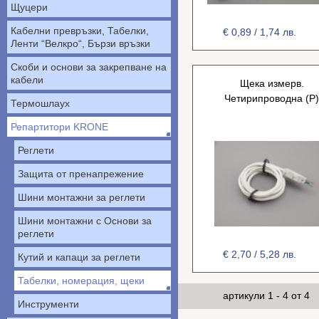
Щуцери
Кабелни превръзки, Табелки,
€ 0,89 / 1,74 лв.
Ленти “Велкро“, Бързи връзки
Скоби и основи за закрепване на
кабели
Щека измерв.
Четирипроводна (Р
Термошлаух
Репартитори KRONE
Реглети
Защита от пренапрежение
Шини монтажни за реглети
Шини монтажни с Основи за
реглети
€ 2,70 / 5,28 лв.
Кутий и капаци за реглети
Табелки, номерация, щеки
артикули 1 - 4 от 4
Инструменти