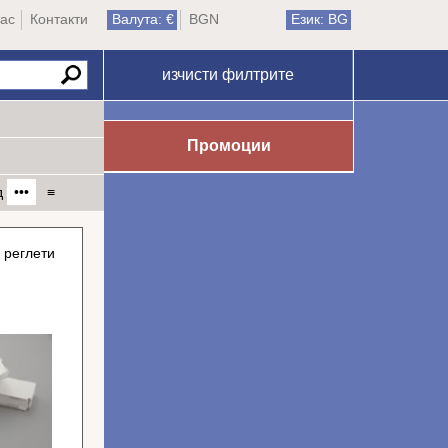
ас
Контакти
Валута: €
BGN
Език: BG
изчисти филтрите
Промоции
д
•••
≡
 реглети