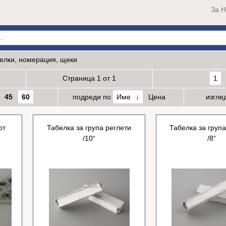
За Н
елки, номерация, щеки
Страница 1 от 1
1
45
60
подреди по
Име
Цена
изгле
от
Табелка за група реглети
Табелка за група
/10“
/8“