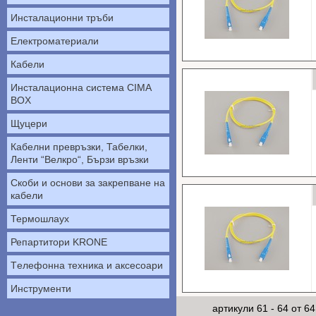
Инсталационни тръби
Електроматериали
Пач корда simplex
Кабели
Инсталационна система CIMA
BOX
Щуцери
Кабелни превръзки, Табелки,
Ленти “Велкро“, Бързи връзки
Пач корда simplex
Скоби и основи за закрепване на
SC/UPC - SC/UPC - 3m.
кабели
Термошлаух
Репартитори KRONE
Tелефонна техника и аксесоари
Пач корда simplex
Инструменти
SC/UPC - SC/UPC - 5m.
артикули 61 - 64 от 64