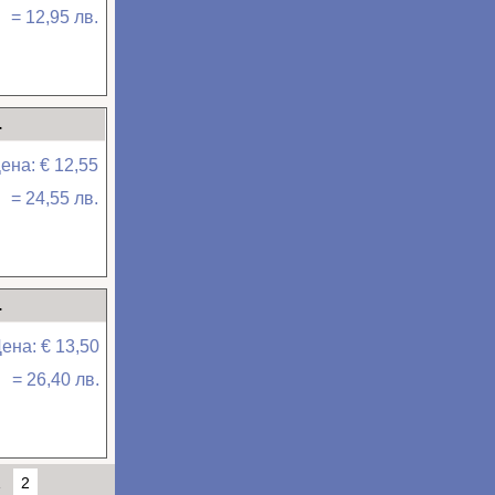
= 12,95 лв.
.
ена: € 12,55
= 24,55 лв.
.
ена: € 13,50
= 26,40 лв.
1
2