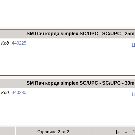
SM
SM Пач корда simplex SC/UPC - SC/UPC - 25m
Код
440225
Ц
SM
SM Пач корда simplex SC/UPC - SC/UPC - 30m
Код
440230
Ц
SM
Страница 2 от 2
[«
«