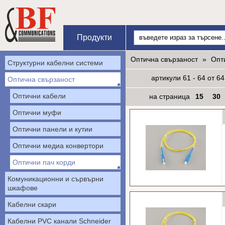
Начало
Продукти
Оптична свързаност
»
Опт
Структурни кабелни системи
артикули 61 - 64 от 64
Оптична свързаност
Оптични кабели
на страница
15
30
Оптични муфи
Оптични панели и кутии
Оптични медиа конвертори
Оптични пач корди
Комуникационни и сървърни
шкафове
Кабелни скари
Кабелни PVC канали Schneider