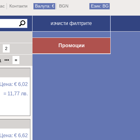
ас
Контакти
Валута: €
BGN
Език: BG
изчисти филтрите
Промоции
2
д
•••
≡
Цена: € 6,02
= 11,77 лв.
Цена: € 6,62