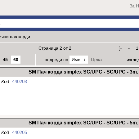
За Н
ични пач корди
Страница 2 от 2
[«
«
1
45
60
подреди по
Име
Цена
изгле
SM Пач корда simplex SC/UPC - SC/UPC - 3m.
Код
440203
SM
SM Пач корда simplex SC/UPC - SC/UPC - 5m.
Код
440205