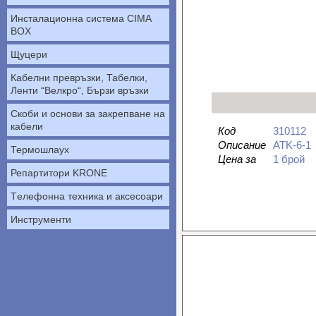
Инсталационна система CIMA
BOX
Щуцери
Кабелни превръзки, Табелки,
Ленти “Велкро“, Бързи връзки
Скоби и основи за закрепване на
кабели
Код
310112
Описание
ATK-6-1
Термошлаух
Цена за
1 брой
Репартитори KRONE
Tелефонна техника и аксесоари
Инструменти