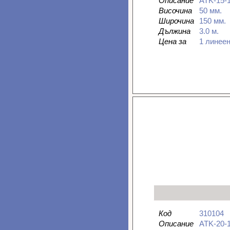
Описание
ATK-15-
Височина
50 мм.
Широчина
150 мм.
Дължина
3.0 м.
Цена за
1 линее
Код
310104
Описание
ATK-20-