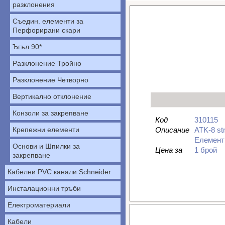
разклонения
Съедин. елементи за
Перфорирани скари
Ъгъл 90*
Разклонение Тройно
Разклонение Четворно
Вертикално отклонение
Конзоли за закрепване
Код
310115
Крепежни елементи
Описание
ATK-8 str
Елемент 
Основи и Шпилки за
Цена за
1 брой
закрепване
Кабелни PVC канали Schneider
Инсталационни тръби
Електроматериали
Кабели