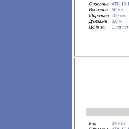
Описание
ATK-10-
Височина
50 мм.
Широчина
150 мм.
Дължина
3.0 м.
Цена за
1 линее
Код
310103