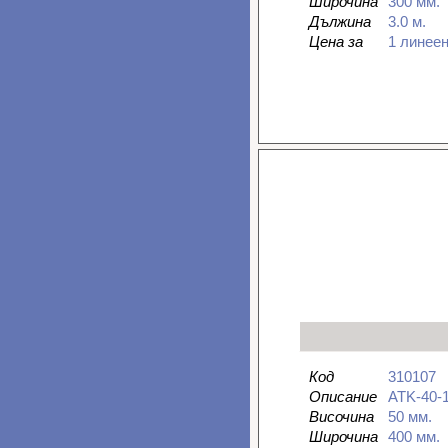
Широчина
300 мм.
Дължина
3.0 м.
Цена за
1 линее
Код
310107
Описание
ATK-40-
Височина
50 мм.
Широчина
400 мм.