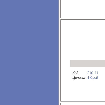
Код
310111
Цена за
1 брой