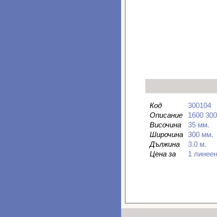
Код
300104
Описание
1600 30
Височина
35 мм.
Широчина
300 мм.
Дължина
3.0 м.
Цена за
1 линее