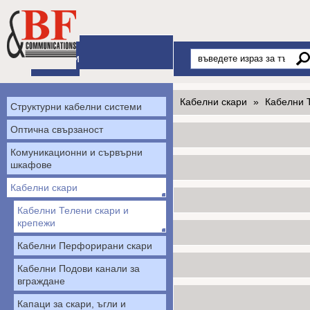
Начало
Продукти
Кабелни скари
»
Кабелни 
Структурни кабелни системи
Оптична свързаност
Комуникационни и сървърни
шкафове
Кабелни скари
Кабелни Телени скари и
крепежи
Кабелни Перфорирани скари
Кабелни Подови канали за
вграждане
Капаци за скари, ъгли и