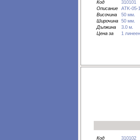
Код
310101
Описание
ATK-05-
Височина
50 мм.
Широчина
50 мм.
Дължина
3.0 м.
Цена за
1 линее
Код
310102