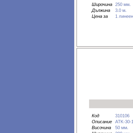
Широчина
250 мм.
Дължина
3.0 м.
Цена за
1 линее
Код
310106
Описание
ATK-30-
Височина
50 мм.