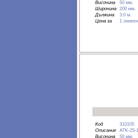
Височина
50 мм.
Широчина
200 мм.
Дължина
3.0 м.
Цена за
1 линее
Код
310105
Описание
ATK-25-
Височина
50 мм.