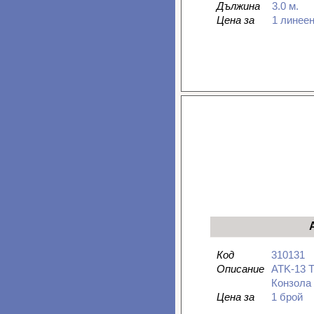
Дължина
3.0 м.
Цена за
1 линее
Код
310131
Описание
ATK-13 T
Конзола 
Цена за
1 брой